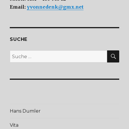
Email:
yvonnedenk@gmx.net
SUCHE
SU
Suche
nach:
Hans Dumler
Vita